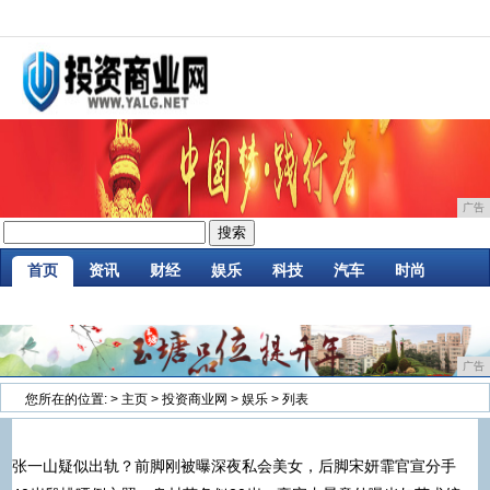
广告
首页
资讯
财经
娱乐
科技
汽车
时尚
家居
企业
游戏
商讯
消费
微商
广告
您所在的位置:
>
主页
>
投资商业网
>
娱乐
> 列表
张一山疑似出轨？前脚刚被曝深夜私会美女，后脚宋妍霏官宣分手