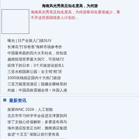
海南风光秀美且知名度高，为何游
海南风光秀美且知名度高，为何游客却在逐渐减少，离
不开这些原因很多人计划在...
曝光 | 日产全新入门级SUV
长滩岛“打你爸爸”海鲜市场参考价
中国最奇葩的四大火车站名，你知道
越南惊现世界最大洞穴，可容纳72
疫情下的日本：3个月旅游业损失1
三亚水稻国家公园：女王驾“稻”庆
1000块钱搞定国内十大热门旅游
三亚万丽度假酒店｜隐藏在椰林里的
外媒：中国高铁震撼全球！外国人感
最新资讯
探展WAIC 2026：人工智能
北京市学习科学学会促进京津冀协同
张丁文核心价值解析：多赛道布局与
海外酒店投资正当时，雅阁酒店集团
奋进“十五五” 保险让前行更有底