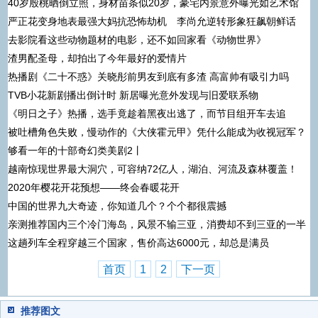
40岁殷桃晒倒立照，身材苗条似20岁，豪宅内景意外曝光如艺术馆
严正花变身地表最强大妈抗恐怖劫机 李尚允逆转形象狂飙朝鲜话
去影院看这些动物题材的电影，还不如回家看《动物世界》
渣男配圣母，却拍出了今年最好的爱情片
热播剧《二十不惑》关晓彤前男友到底有多渣 高富帅有吸引力吗
TVB小花新剧播出倒计时 新居曝光意外发现与旧爱联系物
《明日之子》热播，选手竟趁着黑夜出逃了，而节目组开车去追
被吐槽角色失败，慢动作的《大侠霍元甲》凭什么能成为收视冠军？
够看一年的十部奇幻类美剧2丨
越南惊现世界最大洞穴，可容纳72亿人，湖泊、河流及森林覆盖！
2020年樱花开花预想——终会春暖花开
中国的世界九大奇迹，你知道几个？个个都很震撼
亲测推荐国内三个冷门海岛，风景不输三亚，消费却不到三亚的一半
这趟列车全程穿越三个国家，售价高达6000元，却总是满员
首页
1
2
下一页
推荐图文