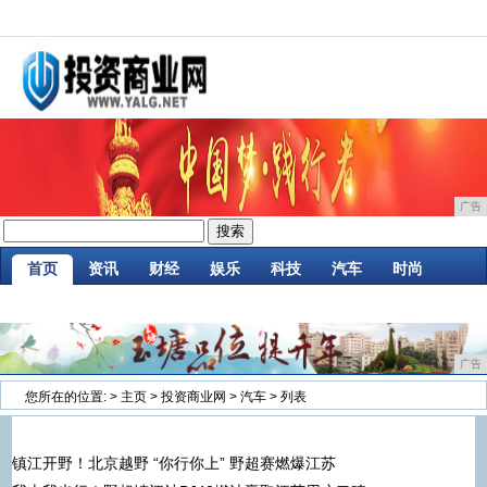
广告
首页
资讯
财经
娱乐
科技
汽车
时尚
家居
企业
游戏
商讯
消费
微商
广告
您所在的位置:
>
主页
>
投资商业网
>
汽车
> 列表
镇江开野！北京越野 “你行你上” 野超赛燃爆江苏