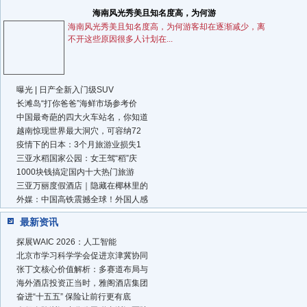
海南风光秀美且知名度高，为何游
海南风光秀美且知名度高，为何游客却在逐渐减少，离
不开这些原因很多人计划在...
曝光 | 日产全新入门级SUV
长滩岛“打你爸爸”海鲜市场参考价
中国最奇葩的四大火车站名，你知道
越南惊现世界最大洞穴，可容纳72
疫情下的日本：3个月旅游业损失1
三亚水稻国家公园：女王驾“稻”庆
1000块钱搞定国内十大热门旅游
三亚万丽度假酒店｜隐藏在椰林里的
外媒：中国高铁震撼全球！外国人感
最新资讯
探展WAIC 2026：人工智能
北京市学习科学学会促进京津冀协同
张丁文核心价值解析：多赛道布局与
海外酒店投资正当时，雅阁酒店集团
奋进“十五五” 保险让前行更有底