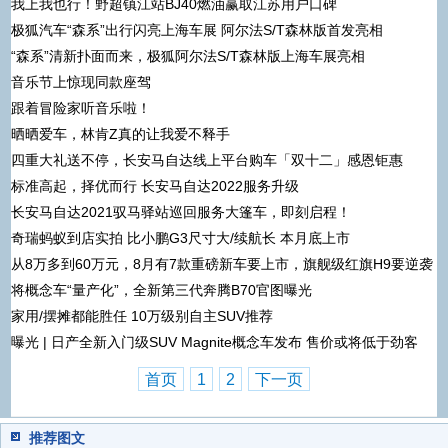
我上我也行！野超镇江站BJ40燃油赢取江苏用户口碑
极狐汽车“森系”出行闪亮上海车展 阿尔法S/T森林版首发亮相
“森系”清新扑面而来，极狐阿尔法S/T森林版上海车展亮相
音乐节上惊现同款座驾
跟着冒险家听音乐啦！
晒晒爱车，林肯Z真的让我爱不释手
四重大礼送不停，长安马自达线上平台购车「双十二」感恩钜惠
标准高起，择优而行 长安马自达2022服务升级
长安马自达2021驭马驿站巡回服务大篷车，即刻启程！
奇瑞蚂蚁到店实拍 比小鹏G3尺寸大/续航长 本月底上市
从8万多到60万元，8月有7款重磅新车要上市，旗舰级红旗H9要逆袭
将概念车“量产化”，全新第三代奔腾B70官图曝光
家用/摆摊都能胜任 10万级别自主SUV推荐
曝光 | 日产全新入门级SUV Magnite概念车发布 售价或将低于劲客
首页
1
2
下一页
推荐图文