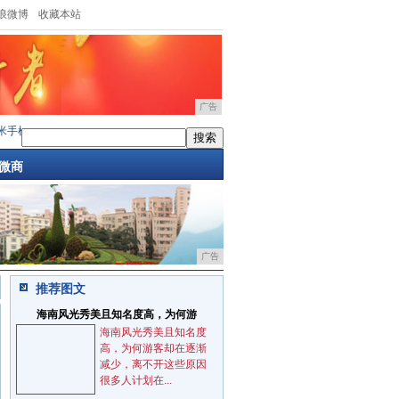
浪微博
收藏本站
广告
手机竟因性价比太高被官网雪藏 想要购买
·
售价449美元 黑莓Classic美国官网开订
·
20
微商
广告
推荐图文
海南风光秀美且知名度高，为何游
海南风光秀美且知名度
高，为何游客却在逐渐
减少，离不开这些原因
很多人计划在...