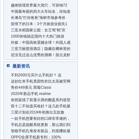
越南惊现世界最大洞穴，可容纳72
中国最奇葩的四大火车站名，你知道
长滩岛“打你爸爸”海鲜市场参考价
疫情下的日本：3个月旅游业损失1
三亚水稻国家公园：女王驾“稻”庆
1000块钱搞定国内十大热门旅游
外媒：中国高铁震撼全球！外国人感
三亚万丽度假酒店｜隐藏在椰林里的
还没见过这么优秀的酒廊！甜点龙虾
最新资讯
不到2000元买什么手机好？ 这
这款红米手机竟因性价比太高被官网
售价449美元 黑莓Classi
2020年新品手机 realme
依然延续了双显示屏的翻盖系列造型
双十二不知道买啥好？这几款手机最
三星计划在2019年初推出五款旗
一款手机想要有好的口碑非常难的，
手机总是提醒系统更新，那么我们到
智能手机扎堆发布新品，到底哪款最
OPPO全屏手机新专利：100%