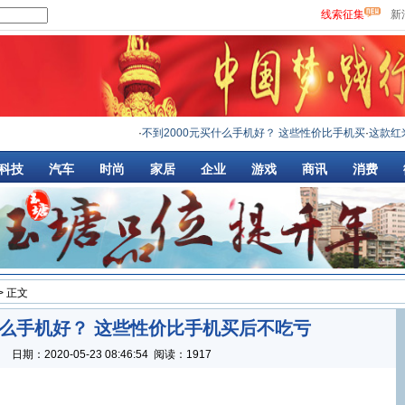
线索征集
新
·
不到2000元买什么手机好？ 这些性价比手机买
·
这款红米
科技
汽车
时尚
家居
企业
游戏
商讯
消费
> 正文
什么手机好？ 这些性价比手机买后不吃亏
：
日期：
2020-05-23 08:46:54
阅读：1917