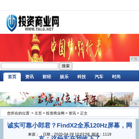
广告
首页
资讯
财经
娱乐
科技
汽车
时尚
家居
企业
游戏
商讯
消费
微商
广告
您所在的位置:
>
主页
>
投资商业网
>
资讯
> 正文
诚实可靠小郎君？FindX2全系120Hz屏幕，网
来源：
日期：
2020-04-28 10:03:58
阅读：1119
友：这份实在我收下了