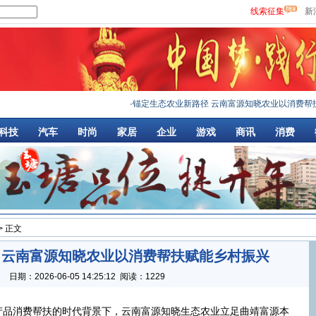
线索征集
新
·
锚定生态农业新路径 云南富源知晓农业以消费帮扶
·
一
科技
汽车
时尚
家居
企业
游戏
商讯
消费
> 正文
 云南富源知晓农业以消费帮扶赋能乡村振兴
：
日期：
2026-06-05 14:25:12
阅读：1229
产品消费帮扶的时代背景下，云南富源知晓生态农业立足曲靖富源本