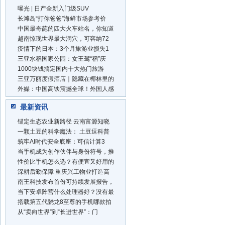
曝光 | 日产全新入门级SUV
长滩岛“打你爸爸”海鲜市场参考价
中国最奇葩的四大火车站名，你知道
越南惊现世界最大洞穴，可容纳72
疫情下的日本：3个月旅游业损失1
三亚水稻国家公园：女王驾“稻”庆
1000块钱搞定国内十大热门旅游
三亚万丽度假酒店｜隐藏在椰林里的
外媒：中国高铁震撼全球！外国人感
最新资讯
锚定生态农业新路径 云南富源知晓
一颗土豆的科学魔法： 土豆逗科普
筑牢AI时代安全底座：可信计算3
当手机成为创作伙伴与身份符号，推
性价比手机怎么选？有便宜又好用的
深耕后勤保障 重庆兴工物业打造高
南王科技发布首份可持续发展报告，
当下安卓阵营什么处理器好？没有最
搭载第五代骁龙8至尊的手机哪款拍
从“卖向世界”到“长进世界”：门