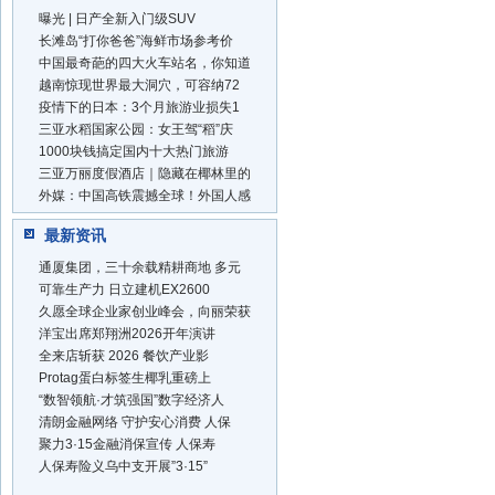
曝光 | 日产全新入门级SUV
长滩岛“打你爸爸”海鲜市场参考价
中国最奇葩的四大火车站名，你知道
越南惊现世界最大洞穴，可容纳72
疫情下的日本：3个月旅游业损失1
三亚水稻国家公园：女王驾“稻”庆
1000块钱搞定国内十大热门旅游
三亚万丽度假酒店｜隐藏在椰林里的
外媒：中国高铁震撼全球！外国人感
最新资讯
通厦集团，三十余载精耕商地 多元
可靠生产力 日立建机EX2600
久愿全球企业家创业峰会，向丽荣获
洋宝出席郑翔洲2026开年演讲
全来店斩获 2026 餐饮产业影
Protag蛋白标签生椰乳重磅上
“数智领航·才筑强国”数字经济人
清朗金融网络 守护安心消费 人保
聚力3·15金融消保宣传 人保寿
人保寿险义乌中支开展”3·15”