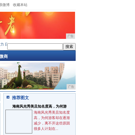
浪微博
收藏本站
广告
机EX2600-7获年度产品
·
久愿全球企业家创业峰会，向丽荣获全球优秀企业家
·
洋宝
微商
广告
推荐图文
海南风光秀美且知名度高，为何游
海南风光秀美且知名度
高，为何游客却在逐渐
减少，离不开这些原因
很多人计划在...