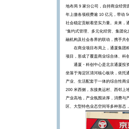
地布局 9 家分公司，自持商业经营面
年上缴各项税费逾 10 亿元，带动
社会稳定贡献着坚实力量。未来，
“集约式管理、多元化经营、集团化
融机构及社会各界的联动，携手共
在商业项目布局上，通厦集团
项目，形成了覆盖商业综合体、科
通厦・科创中心是北京通厦投资
坐落于海淀区清河核心板块，依托
产业、生活配套于一体的综合性商
200 米西侧，东接奥运村、西邻
产业高地，产业氛围浓厚，消费与
区、大型特色业态空间等多种形态