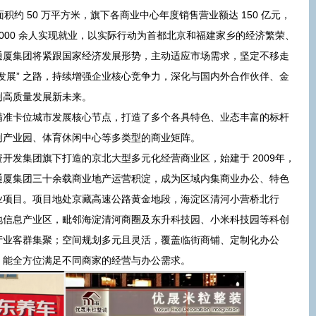
积约 50 万平方米，旗下各商业中心年度销售营业额达 150 亿元，
 5000 余人实现就业，以实际行动为首都北京和福建家乡的经济繁荣、
通厦集团将紧跟国家经济发展形势，主动适应市场需求，坚定不移走
发展” 之路，持续增强企业核心竞争力，深化与国内外合作伙伴、金
创高质量发展新未来。
精准卡位城市发展核心节点，打造了多个各具特色、业态丰富的标杆
创产业园、体育休闲中心等多类型的商业矩阵。
开发集团旗下打造的京北大型多元化经营商业区，始建于 2009年，
通厦集团三十余载商业地产运营积淀，成为区域内集商业办公、特色
业项目。项目地处京藏高速公路黄金地段，海淀区清河小营桥北行
上地信息产业区，毗邻海淀清河商圈及东升科技园、小米科技园等科创
产业客群集聚；空间规划多元且灵活，覆盖临街商铺、定制化办公
，能全方位满足不同商家的经营与办公需求。