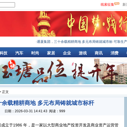
线索征集
新
·
通厦集团，三十余载精耕商地 多元布局铸就城市标
·
可靠生产力 日立建
科技
汽车
时尚
家居
企业
游戏
商讯
消费
> 正文
十余载精耕商地 多元布局铸就城市标杆
：
日期：
2026-03-31 14:41:43
阅读：999
成立于1986 年，是一家以大型商业地产投资开发及商业资产运营管