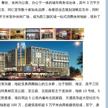
、餐饮、休闲与公寓、办公于一体的城市商务综合体，其中 3 万平方
巴克、同仁堂等数十家知名品牌，各楼层业态规划清晰且互补，同时
2 万平方米室外休闲广场，成为西三旗区域一站式消费休闲地标，填补了
2 月投资兴建，地处亚奥商圈核心的立水桥，位于朝阳、海淀、昌平三区
且毗邻奥林匹克公园，安立路、北苑路双主干道加持，地铁 13 号线、5
势显著。项目周边 5 公里内遍布北苑家园、天通苑等超大型社区与
辐射超 100 万，总建筑面积超 5 万平米由两栋建筑组成，苏宁、麦