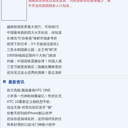
海南风光秀美且知名度高，为何游客却在逐渐减少，离
不开这些原因很多人计划在...
越南惊现世界最大洞穴，可容纳72
中国最奇葩的四大火车站名，你知道
长滩岛“打你爸爸”海鲜市场参考价
疫情下的日本：3个月旅游业损失1
三亚水稻国家公园：女王驾“稻”庆
1000块钱搞定国内十大热门旅游
外媒：中国高铁震撼全球！外国人感
三亚万丽度假酒店｜隐藏在椰林里的
还没见过这么优秀的酒廊！甜点龙虾
最新资讯
前方高能 颜值爆表HTC ONE
小米系一代神机销量破亿！性价比无
HTC 10重新定义相机型手机-
信达天御·邻里坊街区首开 “御”
你整天听到的iPhone默认铃声
还说你是搞域名的，这些域对应的注
简单好用的11款冷门神级小软件