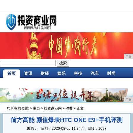
广告
首页
资讯
财经
娱乐
科技
汽车
时尚
家居
企业
游戏
商讯
消费
微商
广告
您所在的位置:
>
主页
>
投资商业网
>
消费
> 正文
前方高能 颜值爆表HTC ONE E9+手机评测
来源：
日期：
2020-08-05 11:34:44
阅读：1097