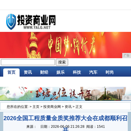
广告
首页
资讯
财经
娱乐
科技
汽车
时尚
家居
企业
游戏
商讯
消费
微商
广告
您所在的位置:
>
主页
>
投资商业网
>
资讯
> 正文
2026全国工程质量金质奖推荐大会在成都顺利召
来源：
日期：
2026-06-06 21:26:28
阅读：1541
开