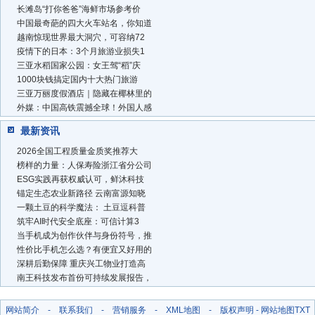
长滩岛“打你爸爸”海鲜市场参考价
中国最奇葩的四大火车站名，你知道
越南惊现世界最大洞穴，可容纳72
疫情下的日本：3个月旅游业损失1
三亚水稻国家公园：女王驾“稻”庆
1000块钱搞定国内十大热门旅游
三亚万丽度假酒店｜隐藏在椰林里的
外媒：中国高铁震撼全球！外国人感
最新资讯
2026全国工程质量金质奖推荐大
榜样的力量：人保寿险浙江省分公司
ESG实践再获权威认可，鲜沐科技
锚定生态农业新路径 云南富源知晓
一颗土豆的科学魔法： 土豆逗科普
筑牢AI时代安全底座：可信计算3
当手机成为创作伙伴与身份符号，推
性价比手机怎么选？有便宜又好用的
深耕后勤保障 重庆兴工物业打造高
南王科技发布首份可持续发展报告，
网站简介
-
联系我们
-
营销服务
-
XML地图
-
版权声明
-
网站地图
TXT