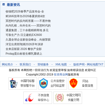
最新资讯
收钱吧2026春季产品发布会-全
鲜沐科技举办2026春夏烘焙&饮
冥想时代的反内耗答案——不逐外物
向内扎根，向外生长——冥想时代的
通厦集团，三十余载精耕商地 多元
可靠生产力 日立建机EX2600
久愿全球企业家创业峰会，向丽荣获
洋宝出席郑翔洲2026开年演讲
全来店斩获 2026 餐饮产业影
Protag蛋白标签生椰乳重磅上
网站简介
-
联系我们
-
营销服务
-
XML地图
-
版权声明
-
网站地图
TXT
版权所有 本网拒绝一切非法行为 欢迎监督举报 如有错误信息 欢迎纠正
Copyright.2002-2019
投资商业网
版权所有