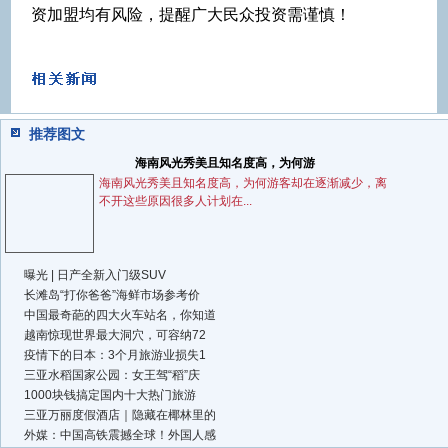
资加盟均有风险，提醒广大民众投资需谨慎！
推荐图文
海南风光秀美且知名度高，为何游
海南风光秀美且知名度高，为何游客却在逐渐减少，离
不开这些原因很多人计划在...
曝光 | 日产全新入门级SUV
长滩岛“打你爸爸”海鲜市场参考价
中国最奇葩的四大火车站名，你知道
越南惊现世界最大洞穴，可容纳72
疫情下的日本：3个月旅游业损失1
三亚水稻国家公园：女王驾“稻”庆
1000块钱搞定国内十大热门旅游
三亚万丽度假酒店｜隐藏在椰林里的
外媒：中国高铁震撼全球！外国人感