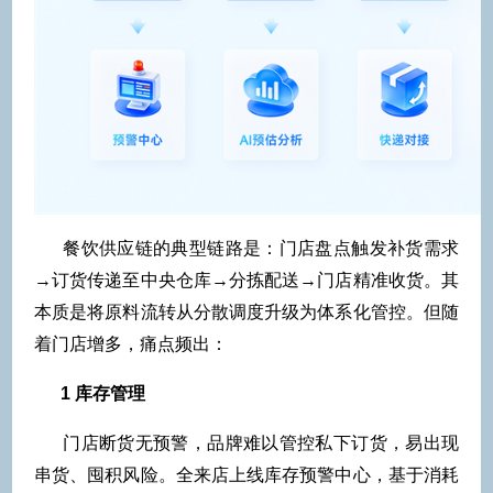
餐饮供应链的典型链路是：门店盘点触发补货需求
→订货传递至中央仓库→分拣配送→门店精准收货。其
本质是将原料流转从分散调度升级为体系化管控。但随
着门店增多，痛点频出：
1 库存管理
门店断货无预警，品牌难以管控私下订货，易出现
串货、囤积风险。全来店上线库存预警中心，基于消耗