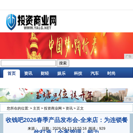
广告
首页
资讯
财经
娱乐
科技
汽车
时尚
家居
企业
游戏
商讯
消费
微商
广告
您所在的位置:
>
主页
>
投资商业网
>
资讯
> 正文
收钱吧2026春季产品发布会-全来店：为连锁餐
来源：
日期：
2026-04-13 16:55:16
阅读：929
饮打造「全案管理」能力