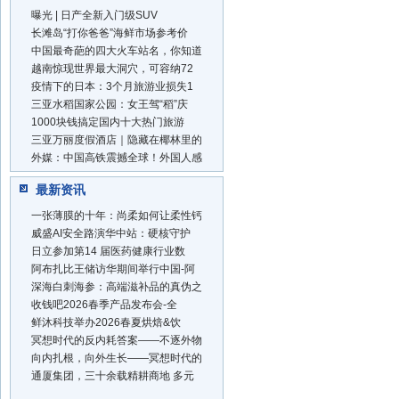
曝光 | 日产全新入门级SUV
长滩岛“打你爸爸”海鲜市场参考价
中国最奇葩的四大火车站名，你知道
越南惊现世界最大洞穴，可容纳72
疫情下的日本：3个月旅游业损失1
三亚水稻国家公园：女王驾“稻”庆
1000块钱搞定国内十大热门旅游
三亚万丽度假酒店｜隐藏在椰林里的
外媒：中国高铁震撼全球！外国人感
最新资讯
一张薄膜的十年：尚柔如何让柔性钙
威盛AI安全路演华中站：硬核守护
日立参加第14 届医药健康行业数
阿布扎比王储访华期间举行中国-阿
深海白刺海参：高端滋补品的真伪之
收钱吧2026春季产品发布会-全
鲜沐科技举办2026春夏烘焙&饮
冥想时代的反内耗答案——不逐外物
向内扎根，向外生长——冥想时代的
通厦集团，三十余载精耕商地 多元