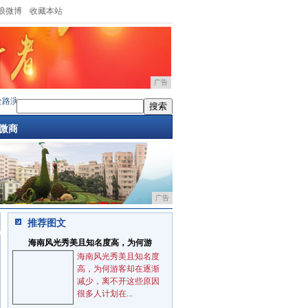
浪微博
收藏本站
广告
华中站：硬核守护叉车与天车安全
·
日立参加第14 届医药健康行业数字化高峰论坛
·
阿布
微商
广告
推荐图文
海南风光秀美且知名度高，为何游
海南风光秀美且知名度
高，为何游客却在逐渐
减少，离不开这些原因
很多人计划在...