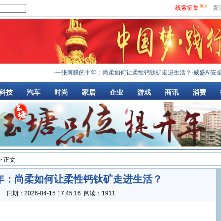
线索征集
新
·
一张薄膜的十年：尚柔如何让柔性钙钛矿走进生活？
·
威盛AI安全路演
科技
汽车
时尚
家居
企业
游戏
商讯
消费
> 正文
年：尚柔如何让柔性钙钛矿走进生活？
：
日期：
2026-04-15 17:45:16
阅读：1911