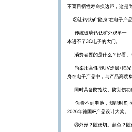
不盲目牺牲寿命换边距，这是
②
让钙钛矿“隐身”在电子产
传统玻璃钙钛矿外观单一，
本进不了3C电子的大门。
消费者要的是什么？好看、
尚柔用高性能UV涂层+陷
身在电子产品中，与产品高度
同时具备防指纹、防划伤功
你看不到电池，却能时刻
2026年德国iF产品设计大奖。
③
外形？随便切。颜色？随