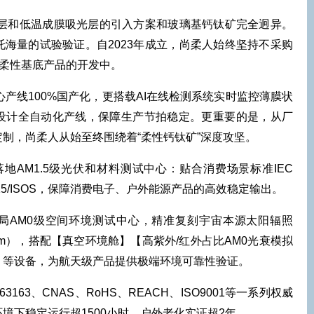
能层和低温成膜吸光层的引入方案和玻璃基钙钛矿完全迥异。
海量的试验验证。自2023年成立，尚柔人始终坚持不采购
了柔性基底产品的开发中。
心产线100%国产化，更搭载AI在线检测系统实时监控薄膜状
设计全自动化产线，保障生产节拍稳定。更重要的是，从厂
制，尚柔人从始至终围绕着“柔性钙钛矿”深度攻坚。
落地AM1.5级光伏和材料测试中心：贴合消费场景标准IEC
IEC 61215/ISOS，保障消费电子、户外能源产品的高效稳定输出。
布局AM0级空间环境测试中心，精准复刻宇宙本源太阳辐照
4000nm），搭配【真空环境舱】【高紫外/红外占比AM0光衰模拟
】等设备，为航天级产品提供极端环境可靠性验证。
3163、CNAS、RoHS、REACH、ISO9001等一系列权威
境下稳定运行超1500小时，户外老化实证超2年。