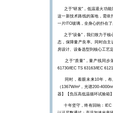
之于“研发”，低温退火功
这一新技术路线的落地，需依托
一片ITO玻璃，全身心的扑在
之于“设备”，我们致力于核
态，保障量产良率。同时自主
房设计、设备选型到核心工艺定
之于“质量”，量产线同步
61730/IEC TS 63163/
同时，着眼未来10年，
（1367W/m²，光谱200-
器】【负压高低温循环试验箱
十年坚守，终有回响：IEC 6
认证尽数通过；高温加速光衰环